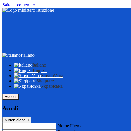
Salta al contenuto
Italiano
Italiano
English
Slovenščina
Shqiptare
Українська
Accedi
Accedi
button close
×
Nome Utente