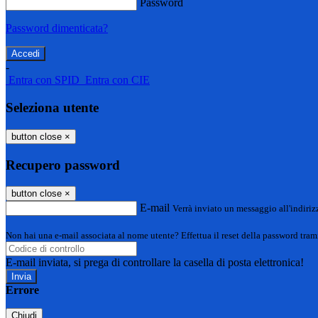
Password
Password dimenticata?
-
Entra con SPID
Entra con CIE
Seleziona utente
button close
×
Recupero password
button close
×
E-mail
Verrà inviato un messaggio all'indirizz
Non hai una e-mail associata al nome utente? Effettua il reset della password tram
E-mail inviata, si prega di controllare la casella di posta elettronica!
Errore
Chiudi