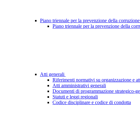
Piano triennale per la prevenzione della corruzione
Piano triennale per la prevenzione della cor
Atti generali
Riferimenti normativi su organizzazione e att
Atti amministrativi generali
Documenti di programmazione strategico-ge
Statuti e leggi regionali
Codice disciplinare e codice di condotta