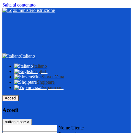
Salta al contenuto
Italiano
Italiano
English
Slovenščina
Shqiptare
Українська
Accedi
Accedi
button close
×
Nome Utente