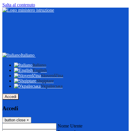
Salta al contenuto
Italiano
Italiano
English
Slovenščina
Shqiptare
Українська
Accedi
Accedi
button close
×
Nome Utente