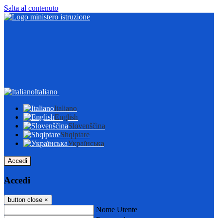
Salta al contenuto
Italiano
Italiano
English
Slovenščina
Shqiptare
Українська
Accedi
Accedi
button close
×
Nome Utente