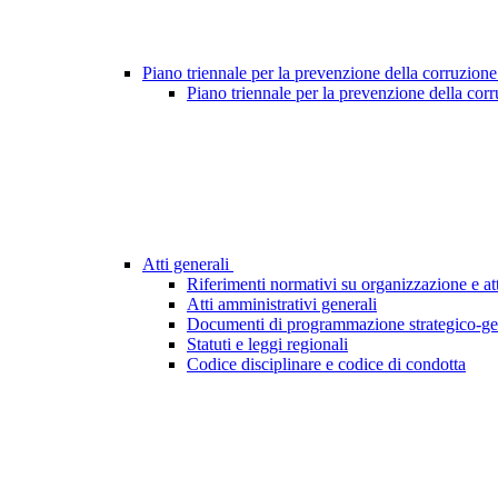
Piano triennale per la prevenzione della corruzione
Piano triennale per la prevenzione della cor
Atti generali
Riferimenti normativi su organizzazione e att
Atti amministrativi generali
Documenti di programmazione strategico-ge
Statuti e leggi regionali
Codice disciplinare e codice di condotta