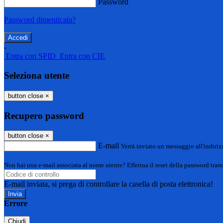
Password
Password dimenticata?
-
Entra con SPID
Entra con CIE
Seleziona utente
button close
×
Recupero password
button close
×
E-mail
Verrà inviato un messaggio all'indirizz
Non hai una e-mail associata al nome utente? Effettua il reset della password tram
E-mail inviata, si prega di controllare la casella di posta elettronica!
Errore
Chiudi