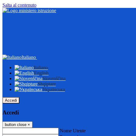
Salta al contenuto
Italiano
Italiano
English
Slovenščina
Shqiptare
Українська
Accedi
Accedi
button close
×
Nome Utente