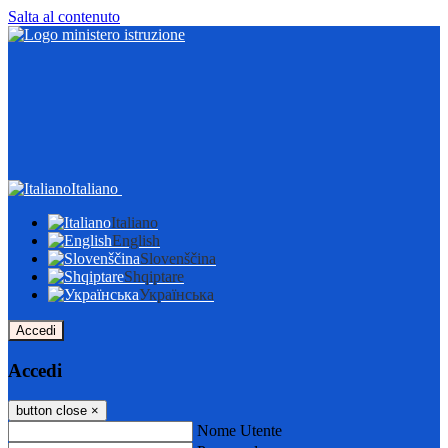
Salta al contenuto
Italiano
Italiano
English
Slovenščina
Shqiptare
Українська
Accedi
Accedi
button close
×
Nome Utente