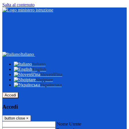
Salta al contenuto
Italiano
Italiano
English
Slovenščina
Shqiptare
Українська
Accedi
Accedi
button close
×
Nome Utente