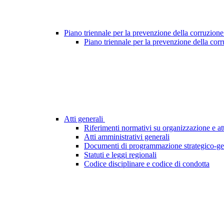
Piano triennale per la prevenzione della corruzione
Piano triennale per la prevenzione della cor
Atti generali
Riferimenti normativi su organizzazione e att
Atti amministrativi generali
Documenti di programmazione strategico-ge
Statuti e leggi regionali
Codice disciplinare e codice di condotta