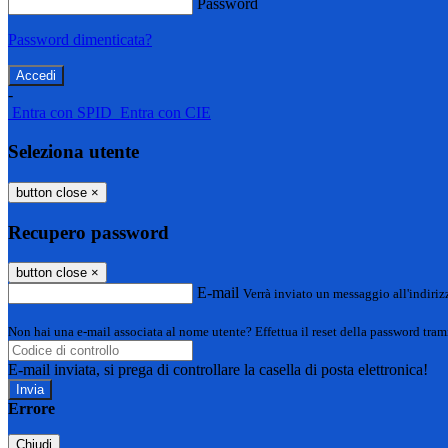
Password
Password dimenticata?
-
Entra con SPID
Entra con CIE
Seleziona utente
button close
×
Recupero password
button close
×
E-mail
Verrà inviato un messaggio all'indirizz
Non hai una e-mail associata al nome utente? Effettua il reset della password tram
E-mail inviata, si prega di controllare la casella di posta elettronica!
Errore
Chiudi