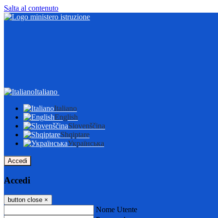
Salta al contenuto
Italiano
Italiano
English
Slovenščina
Shqiptare
Українська
Accedi
Accedi
button close
×
Nome Utente