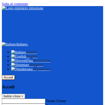
Salta al contenuto
Italiano
Italiano
English
Slovenščina
Shqiptare
Українська
Accedi
Accedi
button close
×
Nome Utente