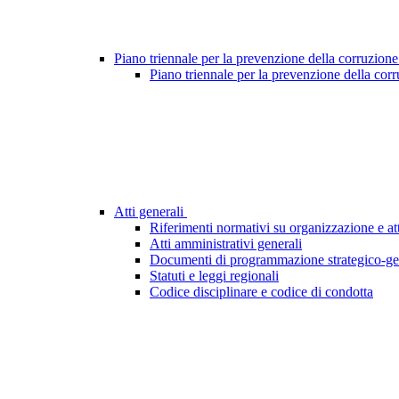
Piano triennale per la prevenzione della corruzione
Piano triennale per la prevenzione della cor
Atti generali
Riferimenti normativi su organizzazione e att
Atti amministrativi generali
Documenti di programmazione strategico-ge
Statuti e leggi regionali
Codice disciplinare e codice di condotta