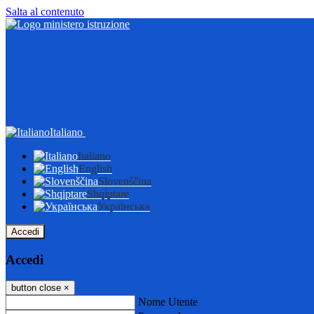
Salta al contenuto
Italiano
Italiano
English
Slovenščina
Shqiptare
Українська
Accedi
Accedi
button close
×
Nome Utente