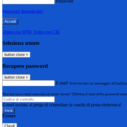
Password
Password dimenticata?
-
Entra con SPID
Entra con CIE
Seleziona utente
button close
×
Recupero password
button close
×
E-mail
Verrà inviato un messaggio all'indirizz
Non hai una e-mail associata al nome utente? Effettua il reset della password tram
E-mail inviata, si prega di controllare la casella di posta elettronica!
Errore
Chiudi