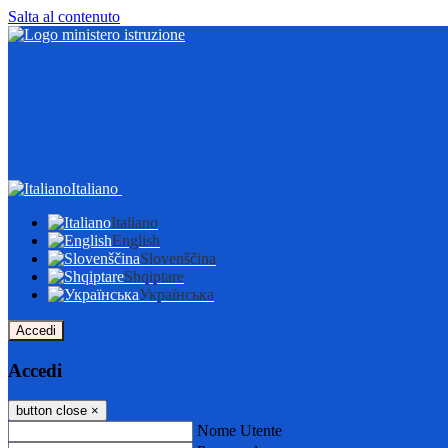
Salta al contenuto
Italiano
Italiano
English
Slovenščina
Shqiptare
Українська
Accedi
Accedi
button close
×
Nome Utente