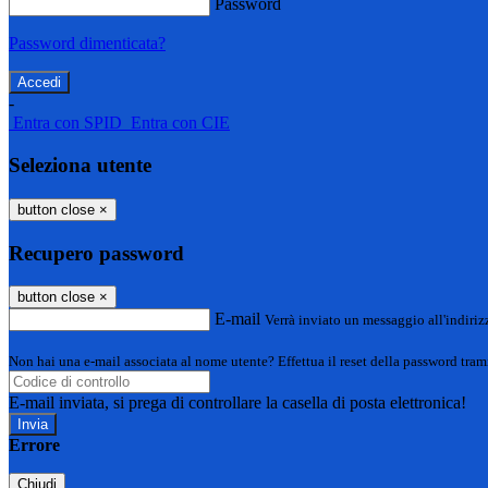
Password
Password dimenticata?
-
Entra con SPID
Entra con CIE
Seleziona utente
button close
×
Recupero password
button close
×
E-mail
Verrà inviato un messaggio all'indirizz
Non hai una e-mail associata al nome utente? Effettua il reset della password tram
E-mail inviata, si prega di controllare la casella di posta elettronica!
Errore
Chiudi