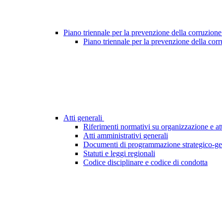
Piano triennale per la prevenzione della corruzione
Piano triennale per la prevenzione della cor
Atti generali
Riferimenti normativi su organizzazione e att
Atti amministrativi generali
Documenti di programmazione strategico-ge
Statuti e leggi regionali
Codice disciplinare e codice di condotta