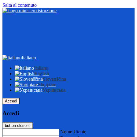
Salta al contenuto
Italiano
Italiano
English
Slovenščina
Shqiptare
Українська
Accedi
Accedi
button close
×
Nome Utente