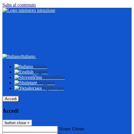
Salta al contenuto
Italiano
Italiano
English
Slovenščina
Shqiptare
Українська
Accedi
Accedi
button close
×
Nome Utente