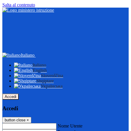
Salta al contenuto
Italiano
Italiano
English
Slovenščina
Shqiptare
Українська
Accedi
Accedi
button close
×
Nome Utente