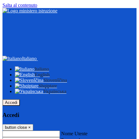
Salta al contenuto
Italiano
Italiano
English
Slovenščina
Shqiptare
Українська
Accedi
Accedi
button close
×
Nome Utente