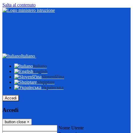
Salta al contenuto
Italiano
Italiano
English
Slovenščina
Shqiptare
Українська
Accedi
Accedi
button close
×
Nome Utente