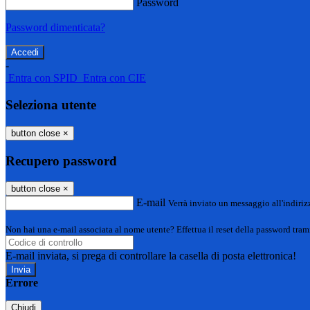
Password
Password dimenticata?
-
Entra con SPID
Entra con CIE
Seleziona utente
button close
×
Recupero password
button close
×
E-mail
Verrà inviato un messaggio all'indirizz
Non hai una e-mail associata al nome utente? Effettua il reset della password tram
E-mail inviata, si prega di controllare la casella di posta elettronica!
Errore
Chiudi