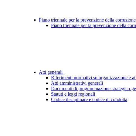
Piano triennale per la prevenzione della corruzione
Piano triennale per la prevenzione della cor
Atti generali
Riferimenti normativi su organizzazione e att
Atti amministrativi generali
Documenti di programmazione strategico-ge
Statuti e leggi regionali
Codice disciplinare e codice di condotta