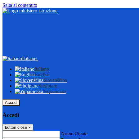
Salta al contenuto
Italiano
Italiano
English
Slovenščina
Shqiptare
Українська
Accedi
Accedi
button close
×
Nome Utente