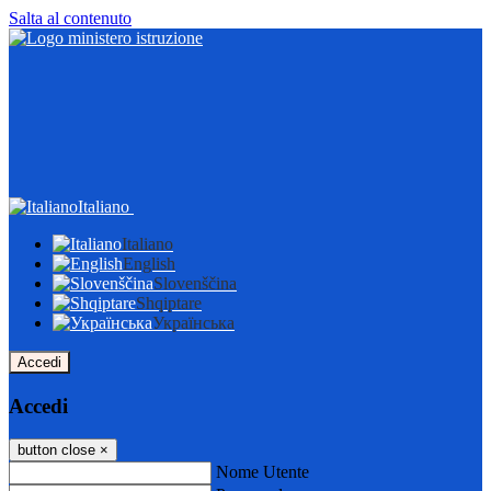
Salta al contenuto
Italiano
Italiano
English
Slovenščina
Shqiptare
Українська
Accedi
Accedi
button close
×
Nome Utente