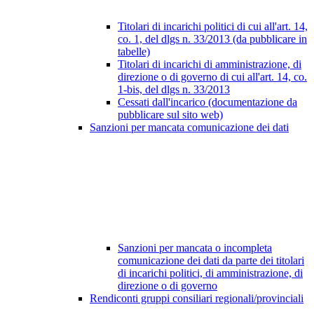
Titolari di incarichi politici di cui all'art. 14,
co. 1, del dlgs n. 33/2013 (da pubblicare in
tabelle)
Titolari di incarichi di amministrazione, di
direzione o di governo di cui all'art. 14, co.
1-bis, del dlgs n. 33/2013
Cessati dall'incarico (documentazione da
pubblicare sul sito web)
Sanzioni per mancata comunicazione dei dati
Sanzioni per mancata o incompleta
comunicazione dei dati da parte dei titolari
di incarichi politici, di amministrazione, di
direzione o di governo
Rendiconti gruppi consiliari regionali/provinciali