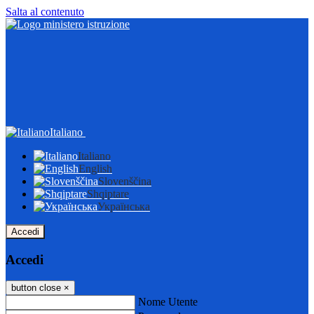
Salta al contenuto
Italiano
Italiano
English
Slovenščina
Shqiptare
Українська
Accedi
Accedi
button close
×
Nome Utente