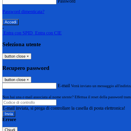
Password
Password dimenticata?
-
Entra con SPID
Entra con CIE
Seleziona utente
button close
×
Recupero password
button close
×
E-mail
Verrà inviato un messaggio all'indirizz
Non hai una e-mail associata al nome utente? Effettua il reset della password tram
E-mail inviata, si prega di controllare la casella di posta elettronica!
Errore
Chiudi