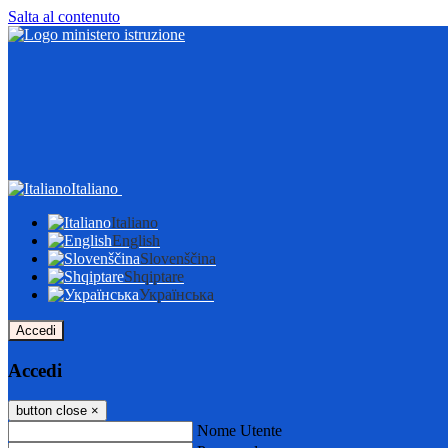
Salta al contenuto
Italiano
Italiano
English
Slovenščina
Shqiptare
Українська
Accedi
Accedi
button close
×
Nome Utente