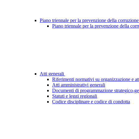
Piano triennale per la prevenzione della corruzione
Piano triennale per la prevenzione della cor
Atti generali
Riferimenti normativi su organizzazione e att
Atti amministrativi generali
Documenti di programmazione strategico-ge
Statuti e leggi regionali
Codice disciplinare e codice di condotta