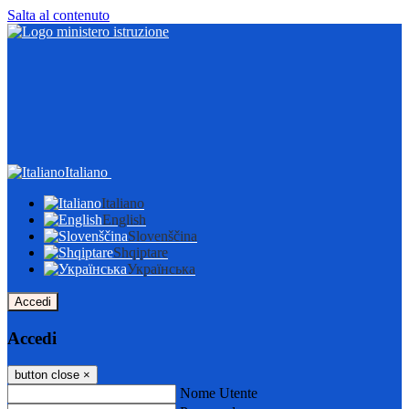
Salta al contenuto
Italiano
Italiano
English
Slovenščina
Shqiptare
Українська
Accedi
Accedi
button close
×
Nome Utente