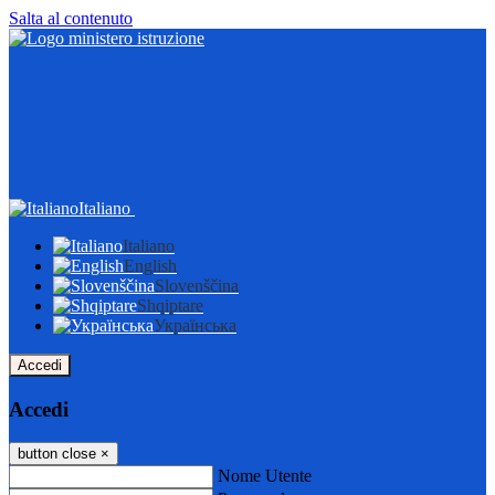
Salta al contenuto
Italiano
Italiano
English
Slovenščina
Shqiptare
Українська
Accedi
Accedi
button close
×
Nome Utente