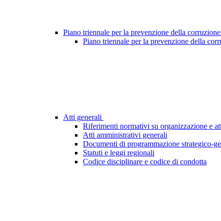
Piano triennale per la prevenzione della corruzione
Piano triennale per la prevenzione della cor
Atti generali
Riferimenti normativi su organizzazione e att
Atti amministrativi generali
Documenti di programmazione strategico-ge
Statuti e leggi regionali
Codice disciplinare e codice di condotta