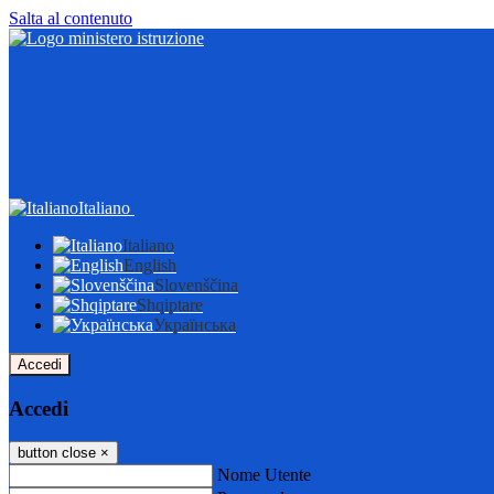
Salta al contenuto
Italiano
Italiano
English
Slovenščina
Shqiptare
Українська
Accedi
Accedi
button close
×
Nome Utente