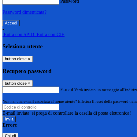
Password
Password dimenticata?
-
Entra con SPID
Entra con CIE
Seleziona utente
button close
×
Recupero password
button close
×
E-mail
Verrà inviato un messaggio all'indirizz
Non hai una e-mail associata al nome utente? Effettua il reset della password tram
E-mail inviata, si prega di controllare la casella di posta elettronica!
Errore
Chiudi