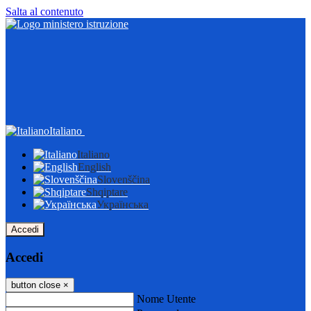
Salta al contenuto
Italiano
Italiano
English
Slovenščina
Shqiptare
Українська
Accedi
Accedi
button close
×
Nome Utente