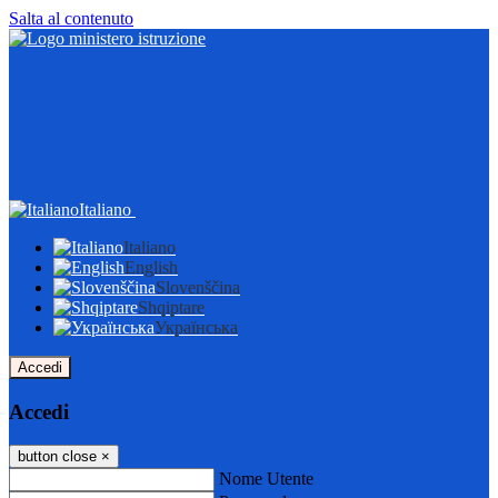
Salta al contenuto
Italiano
Italiano
English
Slovenščina
Shqiptare
Українська
Accedi
Accedi
button close
×
Nome Utente