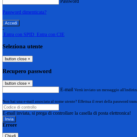
Password
Password dimenticata?
-
Entra con SPID
Entra con CIE
Seleziona utente
button close
×
Recupero password
button close
×
E-mail
Verrà inviato un messaggio all'indirizz
Non hai una e-mail associata al nome utente? Effettua il reset della password tram
E-mail inviata, si prega di controllare la casella di posta elettronica!
Errore
Chiudi