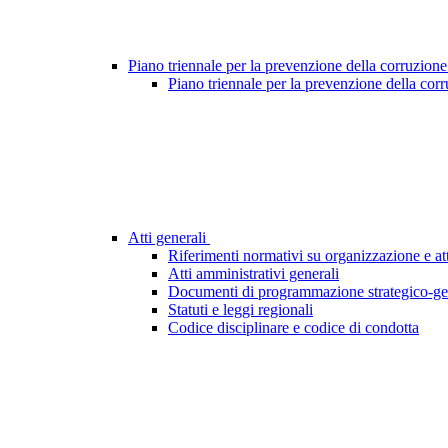
Piano triennale per la prevenzione della corruzione
Piano triennale per la prevenzione della cor
Atti generali
Riferimenti normativi su organizzazione e att
Atti amministrativi generali
Documenti di programmazione strategico-ge
Statuti e leggi regionali
Codice disciplinare e codice di condotta