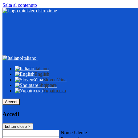
Salta al contenuto
Italiano
Italiano
English
Slovenščina
Shqiptare
Українська
Accedi
Accedi
button close
×
Nome Utente