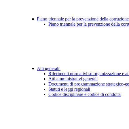
Piano triennale per la prevenzione della corruzione
Piano triennale per la prevenzione della cor
Atti generali
Riferimenti normativi su organizzazione e att
Atti amministrativi generali
Documenti di programmazione strategico-ge
Statuti e leggi regionali
Codice disciplinare e codice di condotta