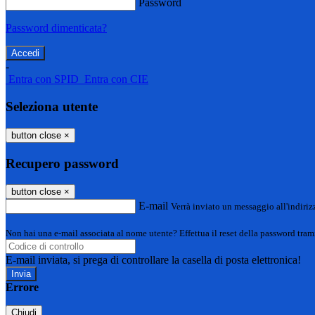
Password
Password dimenticata?
-
Entra con SPID
Entra con CIE
Seleziona utente
button close
×
Recupero password
button close
×
E-mail
Verrà inviato un messaggio all'indirizz
Non hai una e-mail associata al nome utente? Effettua il reset della password tram
E-mail inviata, si prega di controllare la casella di posta elettronica!
Errore
Chiudi