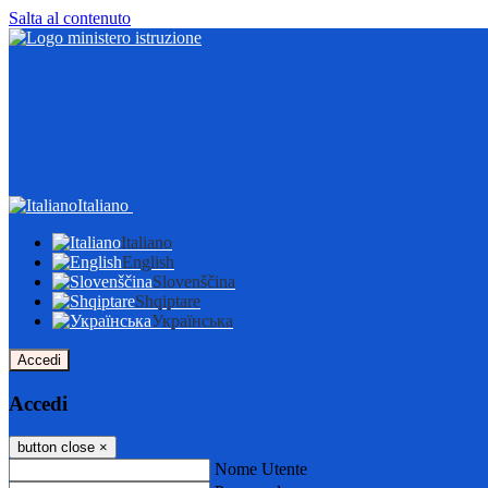
Salta al contenuto
Italiano
Italiano
English
Slovenščina
Shqiptare
Українська
Accedi
Accedi
button close
×
Nome Utente