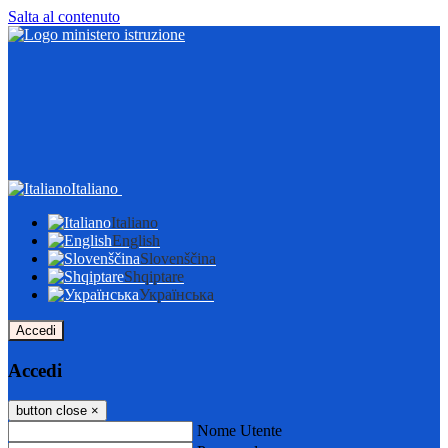
Salta al contenuto
Italiano
Italiano
English
Slovenščina
Shqiptare
Українська
Accedi
Accedi
button close
×
Nome Utente