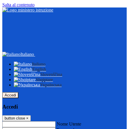
Salta al contenuto
Italiano
Italiano
English
Slovenščina
Shqiptare
Українська
Accedi
Accedi
button close
×
Nome Utente