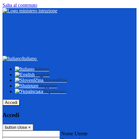
Salta al contenuto
Italiano
Italiano
English
Slovenščina
Shqiptare
Українська
Accedi
Accedi
button close
×
Nome Utente