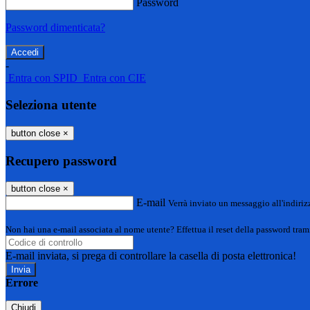
Password
Password dimenticata?
-
Entra con SPID
Entra con CIE
Seleziona utente
button close
×
Recupero password
button close
×
E-mail
Verrà inviato un messaggio all'indirizz
Non hai una e-mail associata al nome utente? Effettua il reset della password tram
E-mail inviata, si prega di controllare la casella di posta elettronica!
Errore
Chiudi