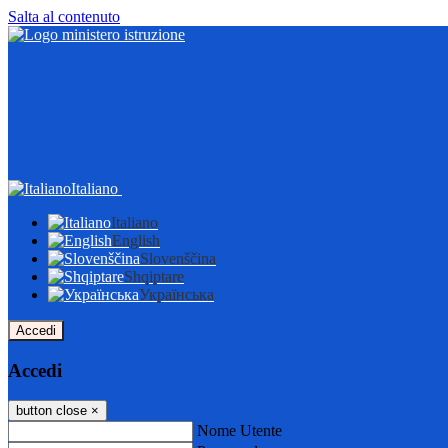
Salta al contenuto
Italiano
Italiano
English
Slovenščina
Shqiptare
Українська
Accedi
Accedi
button close
×
Nome Utente