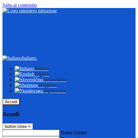
Salta al contenuto
Italiano
Italiano
English
Slovenščina
Shqiptare
Українська
Accedi
Accedi
button close
×
Nome Utente