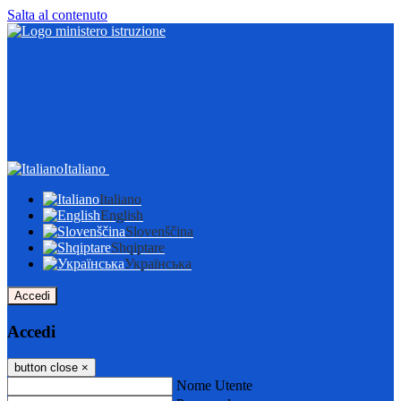
Salta al contenuto
Italiano
Italiano
English
Slovenščina
Shqiptare
Українська
Accedi
Accedi
button close
×
Nome Utente