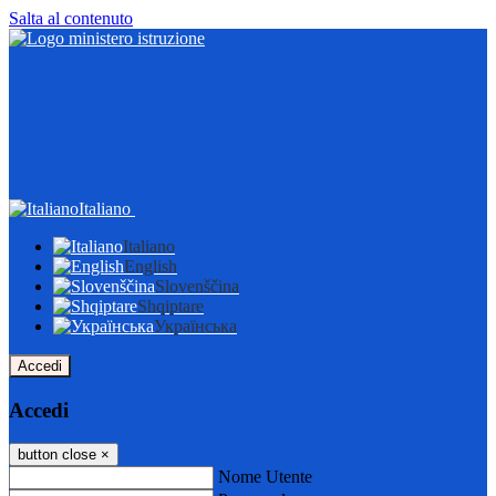
Salta al contenuto
Italiano
Italiano
English
Slovenščina
Shqiptare
Українська
Accedi
Accedi
button close
×
Nome Utente